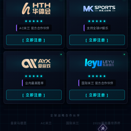
★★★★★
★★★★★
AC米兰 官方合作伙伴
支持全球IP娱乐
[ 立即注册 ]
[ 立即注册 ]
★★★★★
★★★★★
业内最高赔率
国际米兰 官方合作伙伴
[ 立即注册 ]
[ 立即注册 ]
全球战略合作伙伴
🀄️
皇家马德里
AC米兰
国际米兰
2026美加墨世界杯